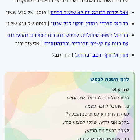
הילדים האם הם נאמנים כאוהדים או חופשיים כשחקנים.
אצל ילדים כדורגל זה לא שיעור לחיים
| פוסט של גבע ששון
כדורגל ספרדי כמודל חיקוי לכל ארגון
| פוסט של גבע ששון
כדורגל כשפה טיפולית: שימוש בתרבות הספורט בהתערבות
עם בנים עם קשיים חברתיים והתנהגותיים
| אליעזר יריב
מורי ולדורף חובבי כדורגל
| ירון זנבל
לוח השנה לנפש
שבוע 18
האם יכול אני להרחיב את הנפש
כך שתוכל לחבר עצמה
למילת זרע העולמות שנתקבלה?
בללב אני יודע, שעלי למצוא כוח,
לעצב כראוי את הנפש,
כדי שתעשה מלבוש לרוח.