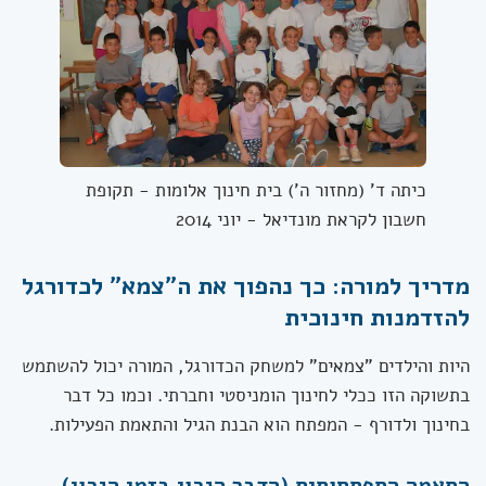
כיתה ד' (מחזור ה') בית חינוך אלומות - תקופת
חשבון לקראת מונדיאל - יוני 2014
מדריך למורה: כך נהפוך את ה"צמא" לכדורגל
להזדמנות חינוכית
היות והילדים "צמאים" למשחק הכדורגל, המורה יכול להשתמש
בתשוקה הזו ככלי לחינוך הומניסטי וחברתי. וכמו כל דבר
בחינוך ולדורף - המפתח הוא הבנת הגיל והתאמת הפעילות.
התאמה התפתחותית (הדבר הנכון בזמן הנכון)