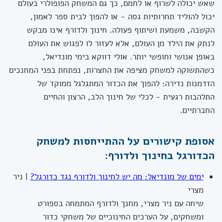
שאש יכולה לשרוף או לחמם, כך גם המשחק הפופולרי בעולם
יכול להוליד תחרותיות גסה - או להפוך לבית ספר לאמון,
הקשבה, משמעת ושיתוף פעולה. חינוך ולדורף אינו מבקש
לנתק את הילד מן העולם, אלא לעזור לו לפגוש את העולם
באופן אנושי וחופשי יותר. אולי דווקא בימי מונדיאל,
כשהתשוקה למשחק מציפה את החצרות, נפתחת בפני המחנכים
הזדמנות נדירה: להפוך את הכדור המתגלגל ממוקד של
התלהבות רגעית - לכלי של חינוך הלב, הרצון והחיים
החברתיים.
אסופת קישורים על ההתייחסות למשחק
הכדורגל בחינוך ולדורף:
ימים של מונדיאל: מה יש לחינוך ולדורף נגד כדורגל?
| ניר
מצרי
שיחה עם ניר מצרי, מחנך ולדורף המתמחה בספורט
ומשחקים, על הערכים החינוכיים של משחקי כדור