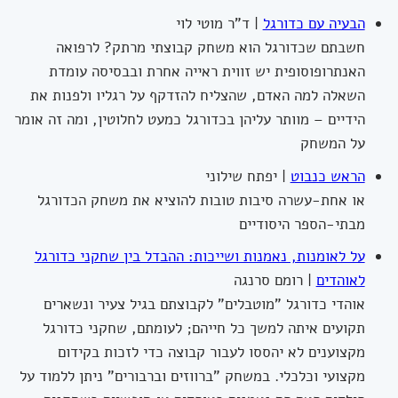
הבעיה עם כדורגל
| ד"ר מוטי לוי
חשבתם שכדורגל הוא משחק קבוצתי מרתק? לרפואה
האנתרופוסופית יש זווית ראייה אחרת ובבסיסה עומדת
השאלה למה האדם, שהצליח להזדקף על רגליו ולפנות את
הידיים – מוותר עליהן בכדורגל כמעט לחלוטין, ומה זה אומר
על המשחק
הראש כנבוט
| יפתח שילוני
או אחת-עשרה סיבות טובות להוציא את משחק הכדורגל
מבתי-הספר היסודיים
על לאומנות, נאמנות ושייכות: ההבדל בין שחקני כדורגל
לאוהדים
| רומם סרנגה
אוהדי כדורגל "מוטבלים" לקבוצתם בגיל צעיר ונשארים
תקועים איתה למשך כל חייהם; לעומתם, שחקני כדורגל
מקצוענים לא יהססו לעבור קבוצה כדי לזכות בקידום
מקצועי וכלכלי. במשחק "ברווזים וברבורים" ניתן ללמוד על