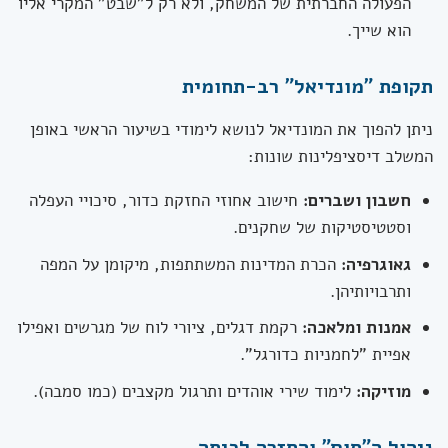
הפעולה החברתית של המשחק, ולא רק ל"שבט" המקרי אליו
הוא שייך.
תקופת "מונדיאל" רב-תחומית
ניתן להפוך את המונדיאל לנושא לימודי בשיעור הראשי באופן
המשלב דיסציפלינות שונות:
חשבון ושברים:
חישוב אחוזי החזקת כדור, סיכויי העפלה
וסטטיסטיקות של שחקנים.
גאוגרפיה:
הכרת המדינות המשתתפות, מיקומן על המפה
ותרבויותיהן.
אמנות ומלאכה:
רקמת דגלים, ציורי לוח של מגרשים ואפילו
אפיית "לחמניות כדורגל".
מוזיקה:
לימוד שירי אוהדים ותרגול מקצבים (כמו סמבה).
ניהול ה"חום" והחזרה לכיתה