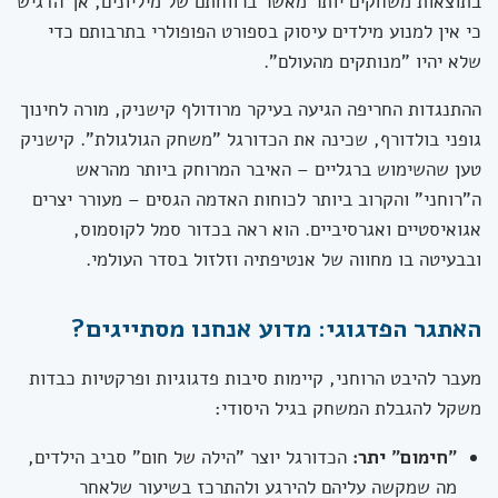
בתוצאות משחקים יותר מאשר ברווחתם של מיליונים, אך הדגיש
כי אין למנוע מילדים עיסוק בספורט הפופולרי בתרבותם כדי
שלא יהיו "מנותקים מהעולם".
ההתנגדות החריפה הגיעה בעיקר מרודולף קישניק, מורה לחינוך
גופני בולדורף, שכינה את הכדורגל "משחק הגולגולת". קישניק
טען שהשימוש ברגליים – האיבר המרוחק ביותר מהראש
ה"רוחני" והקרוב ביותר לכוחות האדמה הגסים – מעורר יצרים
אגואיסטיים ואגרסיביים. הוא ראה בכדור סמל לקוסמוס,
ובבעיטה בו מחווה של אנטיפתיה וזלזול בסדר העולמי.
האתגר הפדגוגי: מדוע אנחנו מסתייגים?
מעבר להיבט הרוחני, קיימות סיבות פדגוגיות ופרקטיות כבדות
משקל להגבלת המשחק בגיל היסודי:
"חימום" יתר:
הכדורגל יוצר "הילה של חום" סביב הילדים,
מה שמקשה עליהם להירגע ולהתרכז בשיעור שלאחר