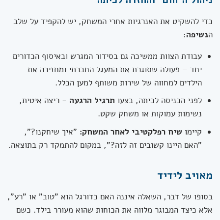
כדי להשקיט את האנרגיות אחרי המשחק, יש להקפיד על שלב
ה
נשיפה
:
עבודת הצוות ממשיכה גם בסידור המגרש ובאיסוף הכדורים
יחד – פעולה שסוגרת את המעגל החברתי ומחזירה את
הילדים למחווה של שירות משותף למען הכלל.
לפני הכניסה לכיתה, בצעו
תרגיל הרגעה
- ריצה איטית,
נשימות עמוקות או משחק שקט.
קיימו
שיח רפלקטיבי לאחר המשחק:
"איך שיחקנו?",
"האם היינו קשובים זה לזה?", במקום להתמקד רק בתוצאה.
מאויב לידיד
בסופו של דבר, השאלה איננה האם כדורגל הוא "טוב" או "רע",
אלא כיצד המבוגר מלווה את הכוחות שהוא מעורר בילד. כשם