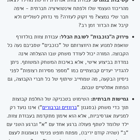
מהריכוז העצמי שלו ולפתח אינטואיציה חברתית - איפה
חבר שלי נמצא? מי זקוק לעזרה? מי נדחק לשוליים ולא
קיבל את הכדור זמן רב?
פירוק ה"כוכבות" לטובת הכלל:
עבודת צוות בולדורף
שואפת למנוע את היווצרותם של "כוכבים" שסביבם נעה כל
הקבוצה. המורה יכול לעודד משחק שבו ההצלחה אינה
נמדדת בביצוע אישי, אלא באיכות המשחק המשותף. ניתן
להגדיר יעדים קבוצתיים כמו "מספר מסירות רצופות" לפני
ניסיון הבקעה, מה שמחייב שיתוף של כל חברי הקבוצה, גם
הפחות אתלטיים שבהם.
גמישות חברתית:
השימוש בטכניקה של החלפת קבוצות
תוך כדי משחק (בסגנון "
ברווזים וברבורים
") אינו נועד רק
למניעת אגרסיביות, אלא הוא אימון מתקדמת בעבודת צוות.
ילד שלומד לשתף פעולה ברגע אחד עם "א" וברגע השני עם
"ב" (שהיה קודם יריבו), מפתח חופש פנימי ונאמנות לעצם