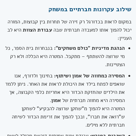
שילוב עקרונות חברתיים במשחק
במקום לראות בכדורגל רק זירה של תחרות בין קבוצות, המורה
יכול להפוך אותו למעבדה חברתית שבה
עבודת הצוות
היא לב
העניין:
הנהגת מדיניות "כולם משחקים":
בנבחרות בית הספר, כל
מי שרוצה להשתתף – מתקבל. המטרה היא הכללה ולא רק
הצטיינות.
המסירה כמחווה של אמון ושיתוף:
בחינוך ולדורף, אנו
שואפים לפתח בילד את היכולת לראות את האחר. ניתן ללמד
את הילדים שהחזקת הכדור היא אחריות כלפי הקבוצה, אך
המסירה היא מחווה חברתית של
אמון
.
המטרה היא להפוך מ"שחקן שרוצה להבקיע" לשחקן
ש"רואה את חברו", ובכך להפוך את זרימת הכדור לשיחה
חברתית ללא מילים.
קשיבות במגרש:
עבודת צוות אמיתית דורשת מהילד לצאת