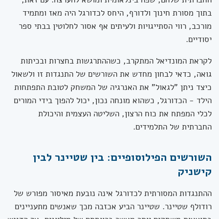
בתוך מסורת חינוך ולדורף, היחס לכדורגל היה מאז ומתמיד
מורכב, רווי הסתייגויות ולעיתים אף אסור לחלוטין בבתי ספר
יסודיים.
לקראת המונדיאל המתקרב, כשההתרגשות בחצרות ובכיתות
גואה, כדאי לבחון מחדש את השורשים של התנגדות זו ולשאול
כיצד ניתן "לגאול" את האנרגיה של המשחק לטובת התפתחות
הילד - הכדורגל, כשהוא מונחה נכון, יכול להפוך בידי המורים
לכלי המפתח את כוח הרצון, השליטה העצמית והיכולת
החברתית של התלמידים.
השורשים הפילוסופיים: בין שטיינר לבין
קישניק
ההתנגדות המסורתית לכדורגל אינה נובעת מאיסור מפורש של
רודולף שטיינר. שטיינר הביע אכזבה מכך שאנשים מתעניינים