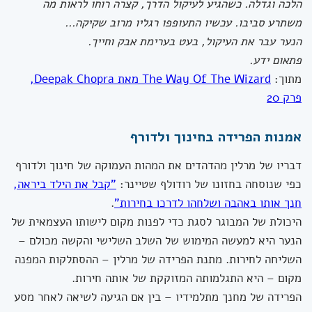
הלכה וגדלה. כשהגיע לעיקול הדרך, קצרה רוחו לראות מה
משתרע סביבו. עכשיו התעופפו רגליו מרוב שקיקה...
הנער עבר את העיקול, בעט בערימת אבק וחייך.
פתאום ידע.
מתוך:
The Way Of The Wizard מאת Deepak Chopra,
פרק 20
אמנות הפרידה בחינוך ולדורף
דבריו של מרלין מהדהדים את המהות העמוקה של חינוך ולדורף
כפי שנוסחה בחזונו של רודולף שטיינר:
"קבל את הילד ביראה,
חנך אותו באהבה ושלחהו לדרכו בחירות"
.
היכולת של המבוגר לסגת כדי לפנות מקום לישותו העצמאית של
הנער היא למעשה המימוש של השלב השלישי והקשה מכולם –
השליחה לחירות. מתנת הפרידה של מרלין – ההסתלקות המפנה
מקום – היא התגלמותה המזוקקת של אותה חירות.
הפרידה של מחנך מתלמידיו – בין אם הגיעה לשיאה לאחר מסע