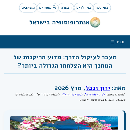
בתי ספר
גני ילדים
הכשרה
🔍 מאמרים
משאבים
אנתרופוסופיה בישראל
תפריט ☰
מעבר לעיקול הדרך: מדוע הריקנות של
המחנך היא הצלחתו הגדולה ביותר?
מאת:
ירון זנבל
, מרץ 2026
*מוקדש באהבה
לבוגרי מחזור ה'
,
לבוגרי מחזור י"א
, לתלמידי מחזור ט"ו ולכל התלמידים
שפגשתי ואפגוש בבית חינוך אלומות.