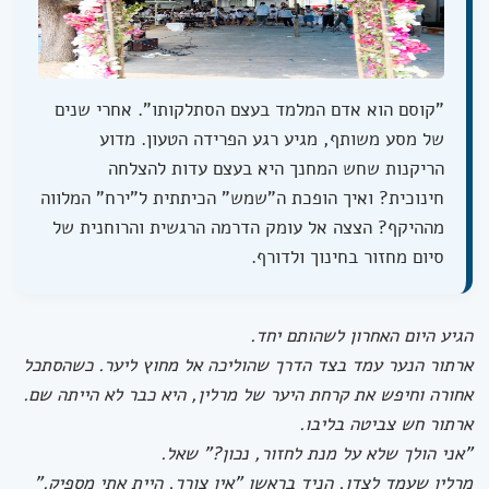
"קוסם הוא אדם המלמד בעצם הסתלקותו". אחרי שנים
של מסע משותף, מגיע רגע הפרידה הטעון. מדוע
הריקנות שחש המחנך היא בעצם עדות להצלחה
חינוכית? ואיך הופכת ה"שמש" הכיתתית ל"ירח" המלווה
מההיקף? הצצה אל עומק הדרמה הרגשית והרוחנית של
סיום מחזור בחינוך ולדורף.
הגיע היום האחרון לשהותם יחד.
ארתור הנער עמד בצד הדרך שהוליכה אל מחוץ ליער. כשהסתכל
אחורה וחיפש את קרחת היער של מרלין, היא כבר לא הייתה שם.
ארתור חש צביטה בליבו.
"אני הולך שלא על מנת לחזור, נכון?" שאל.
מרלין שעמד לצדו, הניד בראשו "אין צורך, היית אתי מספיק."