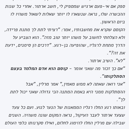
ספק אם אי-פעם ארגיש שמספיק לי, חשב ארתור. אחרי כל שנות
ההכשרה שלו, נראה שנשארו לו יותר שאלות לשאול משהיו לו
ביום הראשון.
הקוסם שקרא את מחשבותיו, אמר: "רציתי לתת לך מתנת פרידה,
ולא הצלחתי לחשוב על משהו יותר טוב מזה". הוא הצביע על
הדרך מתחת לרגליו, שהופיעה בן-רגע. "דרכים הן סימנים, ידעת
את זה?".
"לא". השיב ארתור.
"אם כך זכור מה שאני אומר -
קוסם הוא אדם המלמד בעצם
הסתלקותו
".
"אני רואה שאתה לא ממש מאמין," אמר מרלין, "אבל
ההסתלקות ממני היא באמת המתנה הכי גדולה שאני יכול לתת
לך".
ובאותו רגע החלו רגליו הממאנות של הנער לנוע. ועם כל צעד
שצעד ארתור לעבר העיקול, נראה המקום שונה משהיה. השנים
שבילה עם מרלין החלו להימוג לחלום, ואילו סקרנותו כלפי העולם