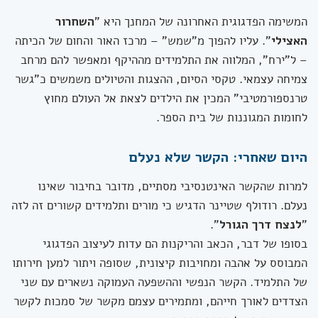
המשימה הפדגוגית האחרונה של המחנך היא "
השחרור
האצילי
". עליו להפוך מ"שמש" – מרכז האור והחום של הכיתה
– ל"ירח", המלווה את התלמידים מההיקף ומאפשר להם מרחב
צמיחה עצמאי. טקסי הסיום, ההצגות והטיולים משמשים כ"גשר
טרנספורמטיבי" המכין את הילדים לצאת אל העולם מחוץ
לחומות המגוננות של בית הספר.
היום שאחרי: הקשר שלא נעלם
למרות שהקשר האינטנסיבי מסתיים, מדובר בחיבור שאינו
נעלם. רודולף שטיינר הדגיש כי מורים ותלמידים קשורים זה לזה
"
לנצח דרך הגורל
".
בסופו של דבר, הכאב והריקנות הם עדות לעיצוב הפדגוגי
המבוסס על אהבה ומחויבות קיצונית, שסופה ויתור למען חירותו
של התלמיד. הקשר הנפשי וההשפעה העמוקה נשארים עם שני
הצדדים לאורך חייהם, ומתמירים עצמם מקשר של סמכות לקשר