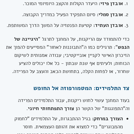
אובדן פיזי:
היעדר הקולות והקצב היומיומי המוכר.
אובדן סמלי:
סיום התפקיד הפעיל כמדריך הקבוצה.
אובדן העתיד:
קטיעת הפנטזיה על המשך הדרך המשותפת.
כדי להתמודד עם הריקנות, על המחנך לתרגל "
היגיינה של
הנפש
": תרגילים כמו ה"התבוננות לאחור" המסייעים להפוך את
הזיכרון האישי לקניין אובייקטיבי; עבודה אמנותית לשיקום
הכוחות; ולעיתים אף שנת שבתון - כל אלו יכולים להציע
שחרור, או לפחות הקלה, בתחושת הכאב והעצב על הפרידה.
צד התלמידים: המטמורפוזה אל החופש
בעוד המחנך עשוי לחוש ריקנות, עבור התלמידים הפרידה
וה"התפוגגות" של הקשר הן
צורך התפתחותי חיוני
.
הצורך במרחק:
בגיל ההתבגרות, על התלמידים "לחמוק
מהמבוגרים" כדי למצוא את זהותם העצמאית. חוסר