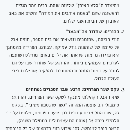
מהיעדר ה"סלע האיתן" שליווה אותם. רבים מהם מגלים
לראשונה שהם "באמת אוהבים את המורה" וחשים את כאב
האובדן של הבית השני שלהם.
ההורים: שחרור מה"מבצר"
הורי הכיתה, שתומכים ונושאים את בית הספר, חווים אבל
על סיומה של שותפות גורל עמוקה. עבורם, הפרידה מהמחנך
היא פרידה מדמות שראתה את ילדם באופן מוחלט ושותפה
לערכיהם העמוקים ביותר. זהו רגע של שחרור שבו עליהם
לוותר על דמות הסמכות המתווכת ולהפקיד את ילדם בידי
העולם הגדול.
טקס שער הפרחים: הרגע שבו הסכרים נפתחים
שיא האבל הקהילתי מתנקז לטקס שער הפרחים. זהו רגע
סימבולי רב עוצמה המהווה "גשר טרנספורמטיבי". בטקס
זה, שבו התלמידים עוברים דרך שער הפרחים, מלווים על ידי
תלמידי כיתה א' (אותם הם עצמם ליוו בתחילת השנה),
הכאב הופך למוחשי. זהו אירוע רווי בדמעות של כל הנוכחים