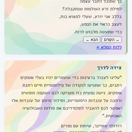
כך שתוכל לחבר עצמה
למילת זרע העולמות שנתקבלה?
בללב אני יודע, שעלי למצוא כוח,
לעצב כראוי את הנפש,
כדי שתעשה מלבוש לרוח.
→ הקודם
הבא ←
ללוח המלא »
צידה לדרך
"עלינו לעבוד ברצינות כדי שהמורים יהיו בעלי אופקים
רחבים, כך שתגיעו לנקודה של פילוסופיית חיים רחבת
אופקים. גישה נפשית כזו מעניקה לכם השקפה חופשית
ורחבה על עובדות היסטוריות, וסידור מיומן של עובדות אלו
יאפשר לכם להעביר לתלמידיכם את סודות האבולוציה
האנושית."
רודולף שטיינר, שיחות עם מורים