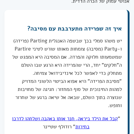
אנושי עמוק של הכרה הדדית.
איך זה שפרידה מתערבבת עם מסיבה?
יש משהו סמלי בכך שבשפה האנגלית Parting (פרידה)
ו-Party (מסיבה) צומחות מאותו שורש לטיני Partire
שמשמעותו חלוקה והפרדה. אם המסיבה היא המפגש של
ה"חלקים" יחד, הרי שהפרידה היא הרגע שבו השלם
מתחלק כדי לאפשר לכל אינדיבידואל צמיחה.
"מסיבת הפרידה" היא אפוא הביטוי הלשוני המדויק
למהות החינוכית של סוף המחזור: חגיגה של מחויבות
שנוצרה בתוך השלם, שבאה אל שיאה ברגע של שחרור
וחופש.
"
קבל את הילד ביראה, חנך אותו באהבה ושלחהו לדרכו
בחירות
" רודולף שטיינר