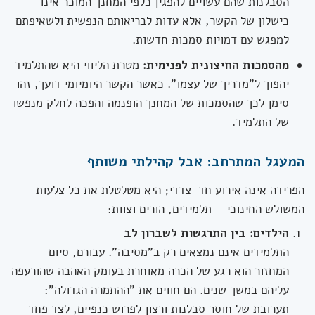
הסבלנות שהם עשויים להפגין כלפי המחנך המוכר אינו
כישלון של הקשר, אלא עדות לבריאותם הנפשית ולשאיפתם
למפגש עם דמויות סמכות חדשות.
מהסמכות החיצונית לפנימית:
מטרת הליווי היא שהתלמיד
יהפוך ל"מדריך של עצמו". כאשר הקשר היומיומי דועך, זהו
סימן לכך שהסמכות של המחנך הופנמה והפכה לחלק מנפשו
של התלמיד.
המעגל המתרחב: אבל קהילתי משותף
הפרידה אינה אירוע חד-צדדי; היא מטלטלת את כל צלעות
המשולש החינוכי – תלמידים, הורים וצוות:
הילדים: בין התרגשות לשברון לב
התלמידים אינם נמצאים רק ב"מסיבה". עבורם, סיום
המחזור הוא רגע של הכרה מאוחרת בעומק האהבה שהורעפה
עליהם במשך שנים. הם חווים את "ההתמרה הגדולה":
תערובת של חוסר סבלנות ורצון לפרוש כנפיים, לצד פחד