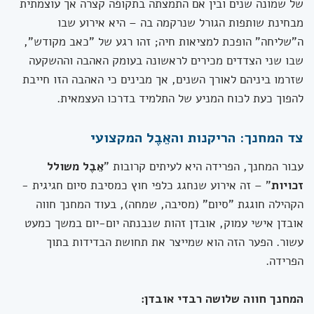
של שמונה שנים ובין אם התמצתה בתקופה קצרה אך עוצמתית
מבחינת שותפות הגורל שנרקמה בה – היא אירוע שבו
ה"שליחה" הופכת למציאות חיה; זהו רגע של "כאב מקודש",
שבו שני הצדדים מכירים לראשונה בעומק האהבה וההשקעה
שזרמו ביניהם לאורך השנים, אך מבינים כי האהבה הזו חייבת
להפוך כעת לכוח המניע של התלמיד בדרכו העצמאית.
צד המחנך: הריקנות והאֵבֶל המקצועי
עבור המחנך, הפרידה היא לעיתים קרובות "
אֵבֶל משולל
זכויות
" – זה אירוע שנחגג כלפי חוץ כמסיבת סיום חגיגית -
הקהילה חוגגת "סיום" (מסיבה, שמחה), בעוד המחנך חווה
אובדן אישי עמוק, אובדן זהות שנבנתה יום-יום במשך כמעט
עשור. הפער הזה הוא שמייצר את תחושת הבדידות בתוך
הפרידה.
המחנך חווה שלושה רבדי אובדן: