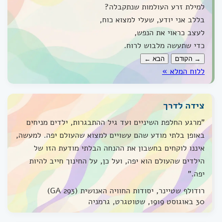
למילת זרע העולמות שנתקבלה?
בללב אני יודע, שעלי למצוא כוח,
לעצב כראוי את הנפש,
כדי שתעשה מלבוש לרוח.
→ הקודם
הבא ←
ללוח המלא »
צידה לדרך
"מרגע החלפת השיניים ועד גיל ההתבגרות, ילדים מניחים
באופן בלתי מודע שהם עשויים למצוא שהעולם יפה. למעשה,
איננו לוקחים בחשבון את ההנחה הבלתי מודעת הזו של
הילדים שהעולם הוא יפה, ועל כן, על החינוך חייב להיות
יפה."
רודולף שטיינר, יסודות החוויה האנושית (GA 293)
30 באוגוסט 1919, שטוטגרט, גרמניה