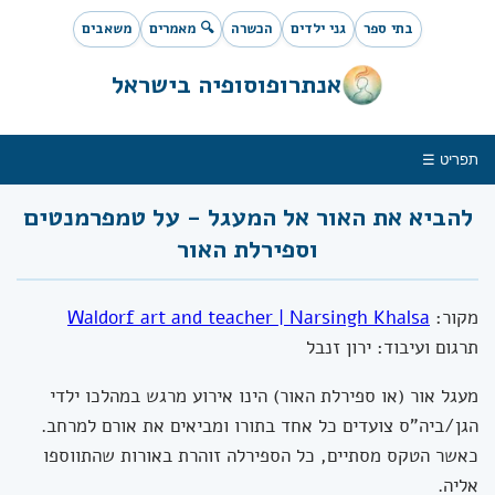
בתי ספר
גני ילדים
הכשרה
🔍 מאמרים
משאבים
אנתרופוסופיה בישראל
תפריט ☰
להביא את האור אל המעגל - על טמפרמנטים
וספירלת האור
מקור:
Waldorf art and teacher | Narsingh Khalsa
תרגום ועיבוד: ירון זנבל
מעגל אור (או ספירלת האור) הינו אירוע מרגש במהלכו ילדי
הגן/ביה"ס צועדים כל אחד בתורו ומביאים את אורם למרחב.
כאשר הטקס מסתיים, כל הספירלה זוהרת באורות שהתווספו
אליה.