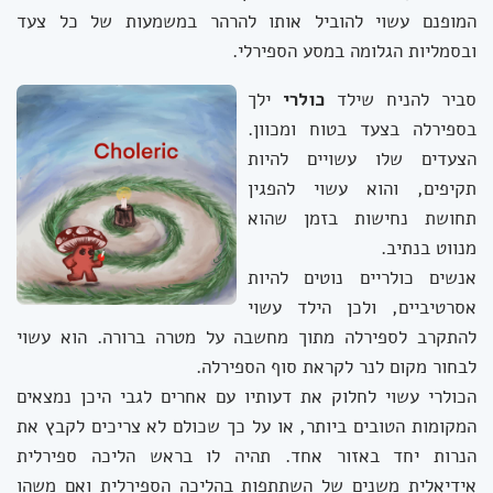
המופנם עשוי להוביל אותו להרהר במשמעות של כל צעד
ובסמליות הגלומה במסע הספירלי.
סביר להניח שילד
כולרי
ילך
בספירלה בצעד בטוח ומכוון.
הצעדים שלו עשויים להיות
תקיפים, והוא עשוי להפגין
תחושת נחישות בזמן שהוא
מנווט בנתיב.
אנשים כולריים נוטים להיות
אסרטיביים, ולכן הילד עשוי
להתקרב לספירלה מתוך מחשבה על מטרה ברורה. הוא עשוי
לבחור מקום לנר לקראת סוף הספירלה.
הכולרי עשוי לחלוק את דעותיו עם אחרים לגבי היכן נמצאים
המקומות הטובים ביותר, או על כך שכולם לא צריכים לקבץ את
הנרות יחד באזור אחד. תהיה לו בראש הליכה ספירלית
אידיאלית משנים של השתתפות בהליכה הספירלית ואם משהו