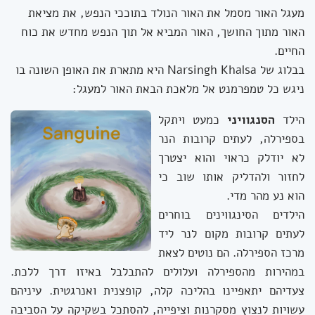
מעגל האור מסמל את האור הנולד בתוככי הנפש, את מציאת
האור מתוך החושך, האור המביא אל תוך הנפש מחדש את כוח
החיים.
בבלוג של Narsingh Khalsa היא מתארת את האופן השונה בו
ניגש כל טמפרמנט אל מלאכת הבאת האור למעגל:
הילד
הסנגוויני
כמעט ויתקל
בספירלה, לעתים קרובות הנר
לא יודלק כראוי והוא יצטרך
לחזור ולהדליק אותו שוב כי
הוא נע מהר מדי.
הילדים הסינגווינים בוחרים
לעתים קרובות מקום לנר ליד
מרכז הספירלה. הם נוטים לצאת
במהירות מהספירלה ועלולים להתבלבל באיזו דרך ללכת.
צעדיהם יתאפיינו בהליכה קלה, קופצנית ואנרגטית. עיניהם
עשויות לנצוץ מסקרנות וציפייה, להסתכל בשקיקה על הסביבה