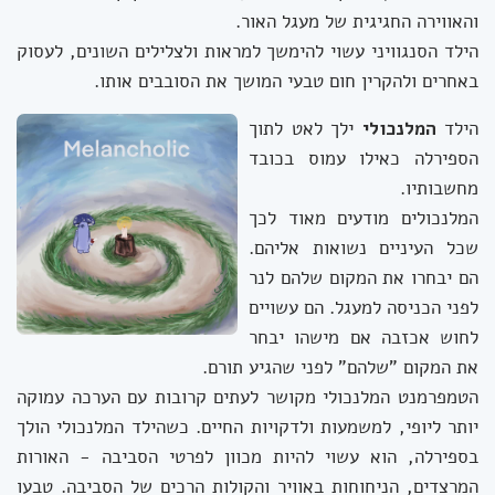
והאווירה החגיגית של מעגל האור.
הילד הסנגוויני
עשוי להימשך למראות ולצלילים השונים, לעסוק
באחרים ולהקרין חום טבעי המושך את הסובבים אותו.
הילד
המלנכולי
ילך לאט לתוך
הספירלה כאילו עמוס בכובד
מחשבותיו.
המלנכולים מודעים מאוד לכך
שכל העיניים נשואות אליהם.
הם יבחרו את המקום שלהם לנר
לפני הכניסה למעגל. הם עשויים
לחוש אכזבה אם מישהו יבחר
את המקום "שלהם" לפני שהגיע תורם.
הטמפרמנט המלנכולי מקושר לעתים קרובות עם הערכה עמוקה
יותר ליופי, למשמעות ולדקויות החיים. כשהילד המלנכולי הולך
בספירלה, הוא עשוי להיות מכוון לפרטי הסביבה - האורות
המרצדים, הניחוחות באוויר והקולות הרכים של הסביבה. טבעו