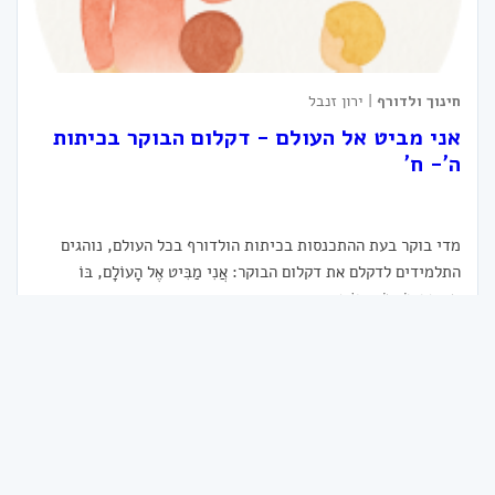
חינוך ולדורף
| ירון זנבל
אני מביט אל העולם - דקלום הבוקר בכיתות
ה'- ח'
מדי בוקר בעת ההתכנסות בכיתות הולדורף בכל העולם, נוהגים
התלמידים לדקלם את דקלום הבוקר: אֲנִי מַבִּיט אֶל הָעוֹלָם, בּוֹ
מְאִירָה הַשֶּׁמֶשׁ, בּוֹ זו...