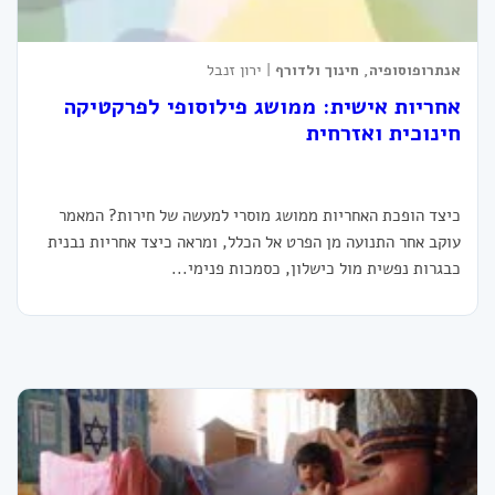
אנתרופוסופיה, חינוך ולדורף
| ירון זנבל
אחריות אישית: ממושג פילוסופי לפרקטיקה
חינוכית ואזרחית
כיצד הופכת האחריות ממושג מוסרי למעשה של חירות? המאמר
עוקב אחר התנועה מן הפרט אל הכלל, ומראה כיצד אחריות נבנית
כבגרות נפשית מול כישלון, כסמכות פנימי...