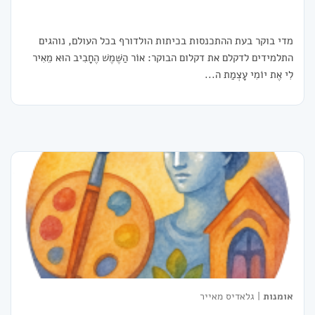
מדי בוקר בעת ההתכנסות בכיתות הולדורף בכל העולם, נוהגים
התלמידים לדקלם את דקלום הבוקר: אוֹר הַשֶּׁמֶשׁ הֶחָבִיב הוּא מֵאִיר
לִי אֶת יוֹמִי עָצְמַת ה...
אומנות
| גלאדיס מאייר